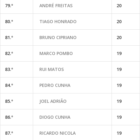
79.º
ANDRÉ FREITAS
20
80.º
TIAGO HONRADO
20
81.º
BRUNO CIPRIANO
20
82.º
MARCO POMBO
19
83.º
RUI MATOS
19
84.º
PEDRO CUNHA
19
85.º
JOEL ADRIÃO
19
86.º
DIOGO CUNHA
19
87.º
RICARDO NICOLA
19