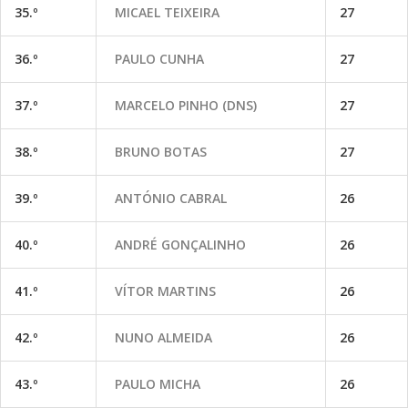
35.º
MICAEL TEIXEIRA
27
36.º
PAULO CUNHA
27
37.º
MARCELO PINHO (DNS)
27
38.º
BRUNO BOTAS
27
39.º
ANTÓNIO CABRAL
26
40.º
ANDRÉ GONÇALINHO
26
41.º
VÍTOR MARTINS
26
42.º
NUNO ALMEIDA
26
43.º
PAULO MICHA
26