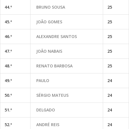
44.º
BRUNO SOUSA
25
45.º
JOÃO GOMES
25
46.º
ALEXANDRE SANTOS
25
47.º
JOÃO NABAIS
25
48.º
RENATO BARBOSA
25
49.º
PAULO
24
50.º
SÉRGIO MATEUS
24
51.º
DELGADO
24
52.º
ANDRÉ REIS
24