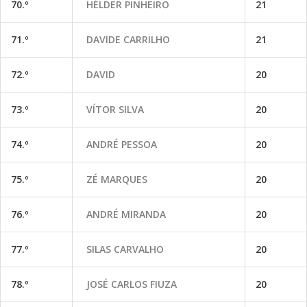
70.º
HÉLDER PINHEIRO
21
71.º
DAVIDE CARRILHO
21
72.º
DAVID
20
73.º
VÍTOR SILVA
20
74.º
ANDRÉ PESSOA
20
75.º
ZÉ MARQUES
20
76.º
ANDRÉ MIRANDA
20
77.º
SILAS CARVALHO
20
78.º
JOSÉ CARLOS FIUZA
20