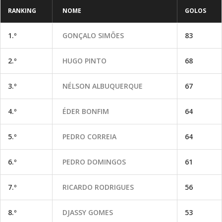
RANKING
NOME
GOLOS
1.º
GONÇALO SIMÕES
83
2.º
HUGO PINTO
68
3.º
NÉLSON ALBUQUERQUE
67
4.º
ÉDER BONFIM
64
5.º
PEDRO CORREIA
64
6.º
PEDRO DOMINGOS
61
7.º
RICARDO RODRIGUES
56
8.º
DJASSY GOMES
53