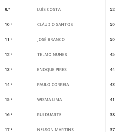
9.º
LUÍS COSTA
52
10.º
CLÁUDIO SANTOS
50
11.º
JOSÉ BRANCO
50
12.º
TELMO NUNES
45
13.º
ENOQUE PIRES
44
14.º
PAULO CORREIA
43
15.º
WISMA LIMA
41
16.º
RUI DUARTE
38
17.º
NELSON MARTINS
37