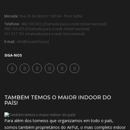
Morada:
Rua 25 de Abril nº 10/10A - Prior Velho
Telefone:
960 150 472 (Chamada para a rede móvel nacional)
960 150 473 (Chamada para a rede móvel nacional)
211 317 731 (chamada para a rede fixa nacional)
E-mail:
info@masterfoot.pt
SIGA-NOS
TAMBÉM TEMOS O MAIOR INDOOR DO
PAÍS!
Para além dos torneios que organizamos em todo o país,
somos também proprietários do AirFut, o mais completo indoor