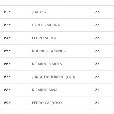
62.º
JOÃO SÁ
22
63.º
CARLOS MOURA
22
64.º
PEDRO SOUSA
22
65.º
RODRIGO GODINHO
22
66.º
RICARDO SIMÕES
22
67.º
JORGE FIGUEIREDO (CAD)
22
68.º
RICARDO MAIA
21
69.º
PEDRO CARDOSO
21