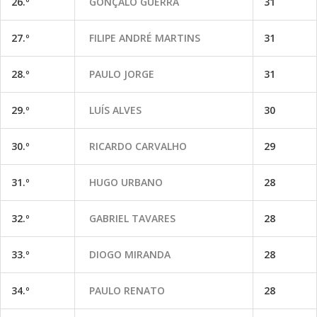
26.º
GONÇALO GUERRA
31
27.º
FILIPE ANDRÉ MARTINS
31
28.º
PAULO JORGE
31
29.º
LUÍS ALVES
30
30.º
RICARDO CARVALHO
29
31.º
HUGO URBANO
28
32.º
GABRIEL TAVARES
28
33.º
DIOGO MIRANDA
28
34.º
PAULO RENATO
28