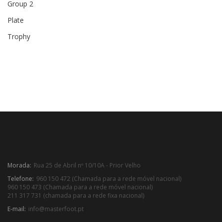
Group 2
Plate
Trophy
Morada:
Rua 25 de Abril nº 10/10A - Prior Velho
Telefone:
960 150 472 (Chamada para a rede móvel nacional)
960 150 473 (Chamada para a rede móvel nacional)
211 317 731 (chamada para a rede fixa nacional)
E-mail:
info@masterfoot.pt