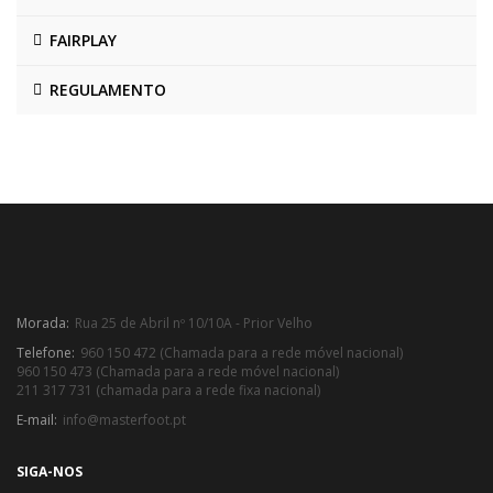
FAIRPLAY
REGULAMENTO
Morada:
Rua 25 de Abril nº 10/10A - Prior Velho
Telefone:
960 150 472 (Chamada para a rede móvel nacional)
960 150 473 (Chamada para a rede móvel nacional)
211 317 731 (chamada para a rede fixa nacional)
E-mail:
info@masterfoot.pt
SIGA-NOS