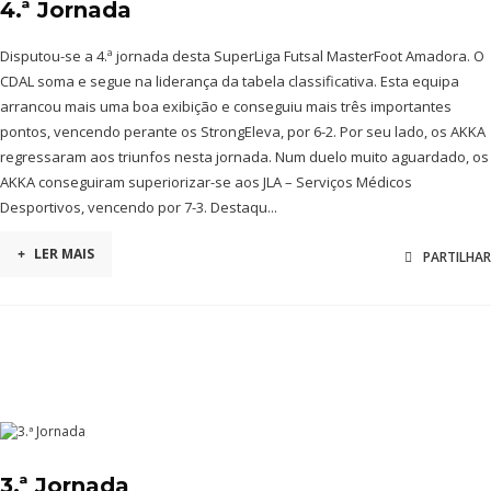
4.ª Jornada
Disputou-se a 4.ª jornada desta SuperLiga Futsal MasterFoot Amadora. O
CDAL soma e segue na liderança da tabela classificativa. Esta equipa
arrancou mais uma boa exibição e conseguiu mais três importantes
pontos, vencendo perante os StrongEleva, por 6-2. Por seu lado, os AKKA
regressaram aos triunfos nesta jornada. Num duelo muito aguardado, os
AKKA conseguiram superiorizar-se aos JLA – Serviços Médicos
Desportivos, vencendo por 7-3. Destaqu...
+
LER MAIS
PARTILHAR
3.ª Jornada