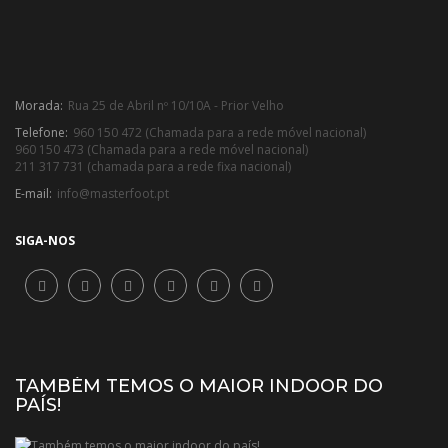
Morada:
Rua 25 de Abril nº 10/10A - Prior Velho
Telefone:
960 150 472 (Chamada para a rede móvel nacional)
960 150 473 (Chamada para a rede móvel nacional)
211 317 731 (chamada para a rede fixa nacional)
E-mail:
info@masterfoot.pt
SIGA-NOS
TAMBÉM TEMOS O MAIOR INDOOR DO
PAÍS!