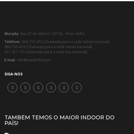
Morada:
Rua 25 de Abril nº 10/10A - Prior Velho
Telefone:
960 150 472 (Chamada para a rede móvel nacional)
960 150 473 (Chamada para a rede móvel nacional)
211 317 731 (chamada para a rede fixa nacional)
E-mail:
info@masterfoot.pt
SIGA-NOS
TAMBÉM TEMOS O MAIOR INDOOR DO
PAÍS!