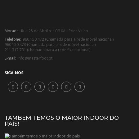
Morada:
Rua 25 de Abril nº 10/10A - Prior Velho
Telefone:
960 150 472 (Chamada para a rede móvel nacional)
960 150 473 (Chamada para a rede móvel nacional)
211 317 731 (chamada para a rede fixa nacional)
E-mail:
info@masterfoot.pt
SIGA-NOS
TAMBÉM TEMOS O MAIOR INDOOR DO
PAÍS!