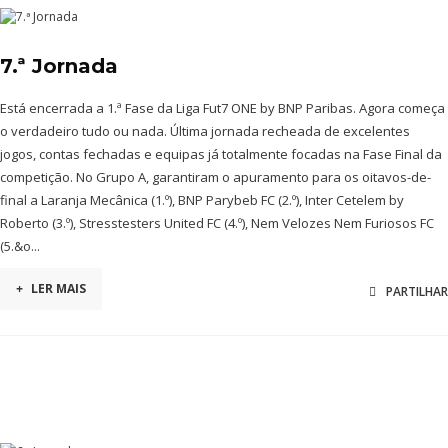
7.ª Jornada
Está encerrada a 1.ª Fase da Liga Fut7 ONE by BNP Paribas. Agora começa
o verdadeiro tudo ou nada. Última jornada recheada de excelentes
jogos, contas fechadas e equipas já totalmente focadas na Fase Final da
competição. No Grupo A, garantiram o apuramento para os oitavos-de-
final a Laranja Mecânica (1.º), BNP Parybeb FC (2.º), Inter Cetelem by
Roberto (3.º), Stresstesters United FC (4.º), Nem Velozes Nem Furiosos FC
(5.&o...
+
LER MAIS
PARTILHAR