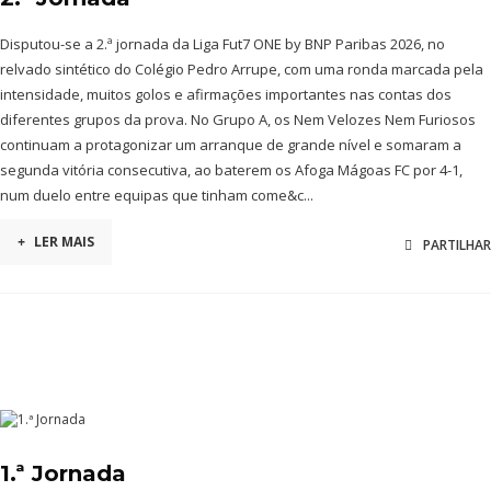
Disputou-se a 2.ª jornada da Liga Fut7 ONE by BNP Paribas 2026, no
relvado sintético do Colégio Pedro Arrupe, com uma ronda marcada pela
intensidade, muitos golos e afirmações importantes nas contas dos
diferentes grupos da prova. No Grupo A, os Nem Velozes Nem Furiosos
continuam a protagonizar um arranque de grande nível e somaram a
segunda vitória consecutiva, ao baterem os Afoga Mágoas FC por 4-1,
num duelo entre equipas que tinham come&c...
+
LER MAIS
PARTILHAR
1.ª Jornada