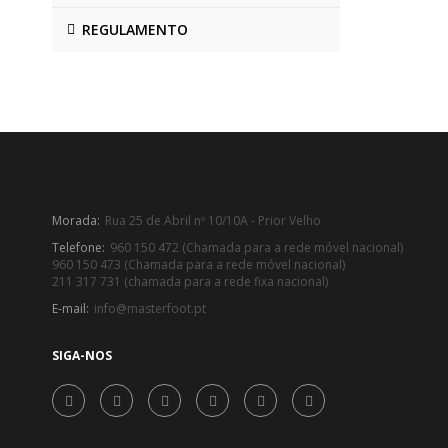
REGULAMENTO
Morada:
Rua 25 de Abril nº 10/10A - Prior Velho
Telefone:
960 150 472 (Chamada para a rede móvel nacional)
960 150 473 (Chamada para a rede móvel nacional)
211 317 731 (chamada para a rede fixa nacional)
E-mail:
info@masterfoot.pt
SIGA-NOS