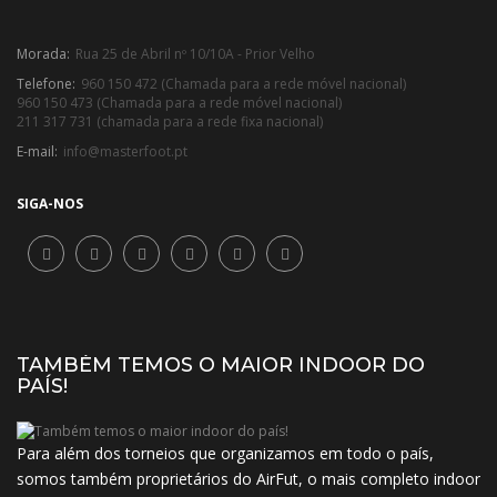
Morada:
Rua 25 de Abril nº 10/10A - Prior Velho
Telefone:
960 150 472 (Chamada para a rede móvel nacional)
960 150 473 (Chamada para a rede móvel nacional)
211 317 731 (chamada para a rede fixa nacional)
E-mail:
info@masterfoot.pt
SIGA-NOS
TAMBÉM TEMOS O MAIOR INDOOR DO
PAÍS!
Para além dos torneios que organizamos em todo o país,
somos também proprietários do AirFut, o mais completo indoor