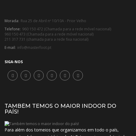
Morada:
Rua 25 de Abril nº 10/10A - Prior Velho
Telefone:
960 150 472 (Chamada para a rede móvel nacional)
960 150 473 (Chamada para a rede móvel nacional)
211 317 731 (chamada para a rede fixa nacional)
E-mail:
info@masterfoot.pt
SIGA-NOS
TAMBÉM TEMOS O MAIOR INDOOR DO
PAÍS!
Para além dos torneios que organizamos em todo o país,