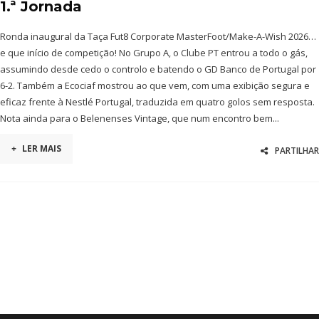
1.ª Jornada
Ronda inaugural da Taça Fut8 Corporate MasterFoot/Make-A-Wish 2026…
e que início de competição! No Grupo A, o Clube PT entrou a todo o gás,
assumindo desde cedo o controlo e batendo o GD Banco de Portugal por
6-2. Também a Ecociaf mostrou ao que vem, com uma exibição segura e
eficaz frente à Nestlé Portugal, traduzida em quatro golos sem resposta.
Nota ainda para o Belenenses Vintage, que num encontro bem...
+
LER MAIS
PARTILHAR