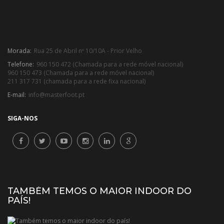
Morada:
Rua 25 de Abril nº 10/10A - Prior Velho
Telefone:
960 150 472 (Chamada para a rede móvel nacional)
960 150 473 (Chamada para a rede móvel nacional)
211 317 731 (chamada para a rede fixa nacional)
E-mail:
info@masterfoot.pt
SIGA-NOS
TAMBÉM TEMOS O MAIOR INDOOR DO
PAÍS!