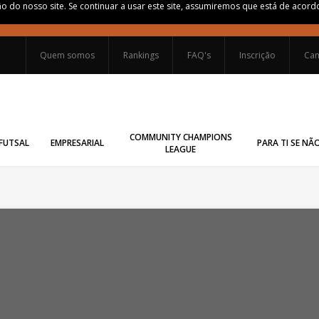
o do nosso site. Se continuar a usar este site, assumiremos que está de acor
Quem somos
Rankings
FAQ's
Inscrição
Cam
COMMUNITY CHAMPIONS
FUTSAL
EMPRESARIAL
PARA TI SE NÃ
LEAGUE