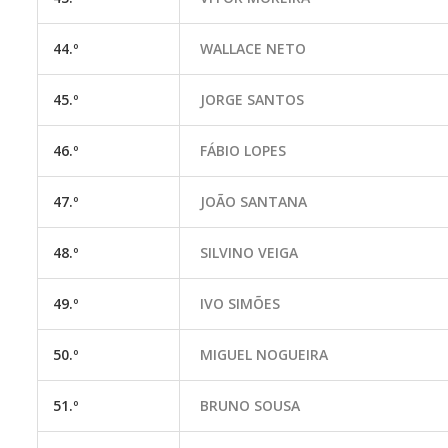
44.º
WALLACE NETO
45.º
JORGE SANTOS
46.º
FÁBIO LOPES
47.º
JOÃO SANTANA
48.º
SILVINO VEIGA
49.º
IVO SIMÕES
50.º
MIGUEL NOGUEIRA
51.º
BRUNO SOUSA