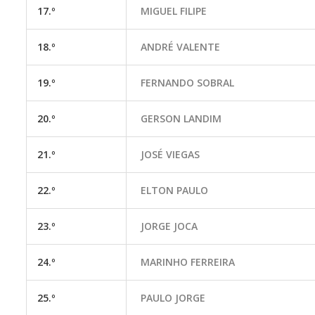
17.º
MIGUEL FILIPE
18.º
ANDRÉ VALENTE
19.º
FERNANDO SOBRAL
20.º
GERSON LANDIM
21.º
JOSÉ VIEGAS
22.º
ELTON PAULO
23.º
JORGE JOCA
24.º
MARINHO FERREIRA
25.º
PAULO JORGE