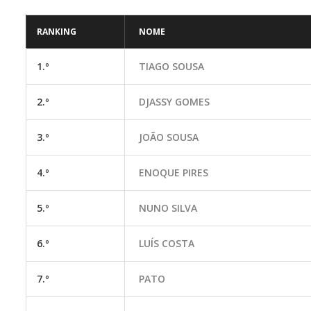
RANKING
NOME
1.º
TIAGO SOUSA
2.º
DJASSY GOMES
3.º
JOÃO SOUSA
4.º
ENOQUE PIRES
5.º
NUNO SILVA
6.º
LUÍS COSTA
7.º
PATO