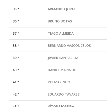
35.º
ARMANDO JORGE
36.º
BRUNO BOTAS
37.º
TIAGO ALMEIDA
38.º
BERNARDO VASCONCELOS
39.º
JAVIER SANTACILIA
40.º
DANIEL MARINHO
41.º
RUI MARINHO
42.º
EDUARDO TAVARES
43.º
VÍTOR MOREIRA