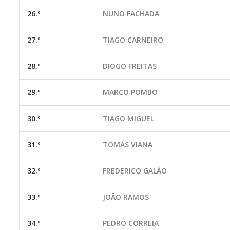
26.º
NUNO FACHADA
27.º
TIAGO CARNEIRO
28.º
DIOGO FREITAS
29.º
MARCO POMBO
30.º
TIAGO MIGUEL
31.º
TOMÁS VIANA
32.º
FREDERICO GALÃO
33.º
JOÃO RAMOS
34.º
PEDRO CORREIA