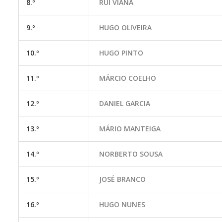
8.º
RUI VIANA
9.º
HUGO OLIVEIRA
10.º
HUGO PINTO
11.º
MÁRCIO COELHO
12.º
DANIEL GARCIA
13.º
MÁRIO MANTEIGA
14.º
NORBERTO SOUSA
15.º
JOSÉ BRANCO
16.º
HUGO NUNES