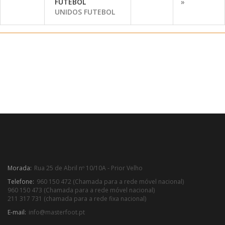
»
UNIDOS FUTEBOL
Morada:
Rua 25 de Abril nº 10/10A - Prior Velho
Telefone:
960 150 472 (Chamada para a rede móvel nacional)
960 150 473 (Chamada para a rede móvel nacional)
211 317 731 (chamada para a rede fixa nacional)
E-mail:
info@masterfoot.pt