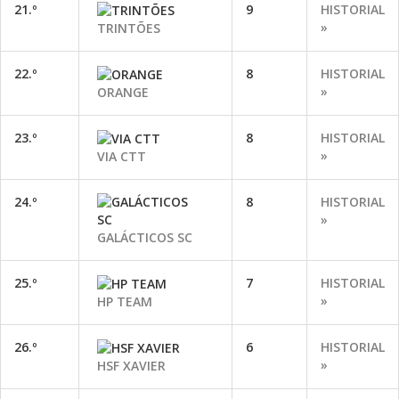
21.º
9
HISTORIAL
»
TRINTÕES
22.º
8
HISTORIAL
»
ORANGE
23.º
8
HISTORIAL
»
VIA CTT
24.º
8
HISTORIAL
»
GALÁCTICOS SC
25.º
7
HISTORIAL
»
HP TEAM
26.º
6
HISTORIAL
»
HSF XAVIER