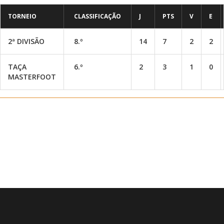
TORNEIO
CLASSIFICAÇÃO
J
PTS
V
E
2ª DIVISÃO
8.º
14
7
2
2
TAÇA
6.º
2
3
1
0
MASTERFOOT