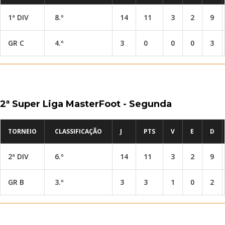
1ª DIV
8.º
14
11
3
2
9
GR C
4.º
3
0
0
0
3
2ª Super Liga MasterFoot - Segunda
TORNEIO
CLASSIFICAÇÃO
J
PTS
V
E
D
2ª DIV
6.º
14
11
3
2
9
GR B
3.º
3
3
1
0
2