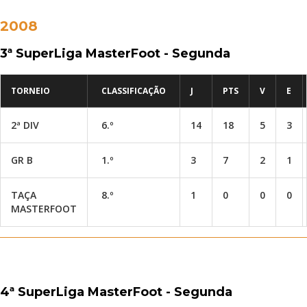
2008
3ª SuperLiga MasterFoot - Segunda
TORNEIO
CLASSIFICAÇÃO
J
PTS
V
E
2ª DIV
6.º
14
18
5
3
GR B
1.º
3
7
2
1
TAÇA
8.º
1
0
0
0
MASTERFOOT
4ª SuperLiga MasterFoot - Segunda