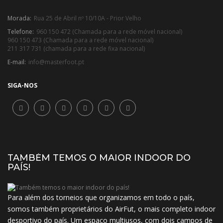
Morada:
Rua 25 de Abril nº 10/10A - Prior Velho
Telefone:
960 150 472 (Chamada para a rede móvel nacional)
960 150 473 (Chamada para a rede móvel nacional)
211 317 731 (chamada para a rede fixa nacional)
E-mail:
info@masterfoot.pt
SIGA-NOS
TAMBÉM TEMOS O MAIOR INDOOR DO
PAÍS!
Para além dos torneios que organizamos em todo o país,
somos também proprietários do AirFut, o mais completo indoor
desportivo do país. Um espaço multiusos, com dois campos de