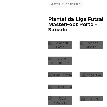
MIRANDA
HISTORIAL DA EQUIPA
FÁBIO
FREITAS
FÁBIO
MADUREIRA
Plantel da Liga Futsal
JAIME
MasterFoot Porto -
PROENÇA
Sábado
JORGE
MÁRIO
FERREIRA
SOUSA
NUNO SÁ
RUBEN
RÚBEN
VEIGA
NUNES