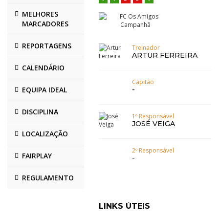
MELHORES
MARCADORES
REPORTAGENS
Treinador
ARTUR FERREIRA
CALENDÁRIO
Capitão
EQUIPA IDEAL
-
DISCIPLINA
1º Responsável
JOSÉ VEIGA
LOCALIZAÇÃO
AMADEU
ANTÓNIO
COSTA
RIBEIRO
2º Responsável
FAIRPLAY
-
BRUNO
ALBUQUERQUE
REGULAMENTO
BRUNO
DIOGO
OLIVEIRA
SILVA
LINKS ÚTEIS
FÁBIO