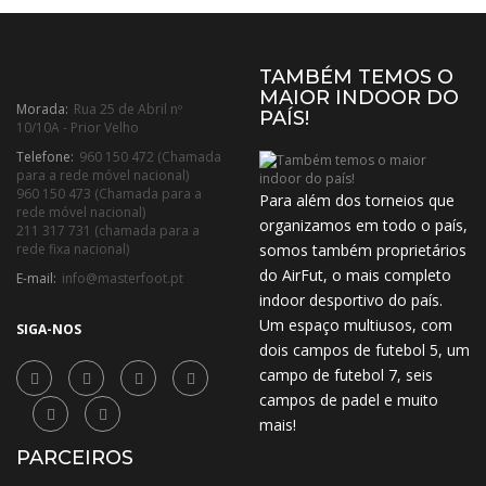
TAMBÉM TEMOS O
MAIOR INDOOR DO
Morada:
Rua 25 de Abril nº
PAÍS!
10/10A - Prior Velho
Telefone:
960 150 472 (Chamada
para a rede móvel nacional)
960 150 473 (Chamada para a
Para além dos torneios que
rede móvel nacional)
organizamos em todo o país,
211 317 731 (chamada para a
rede fixa nacional)
somos também proprietários
do AirFut, o mais completo
E-mail:
info@masterfoot.pt
indoor desportivo do país.
Um espaço multiusos, com
SIGA-NOS
dois campos de futebol 5, um
campo de futebol 7, seis
campos de padel e muito
mais!
PARCEIROS