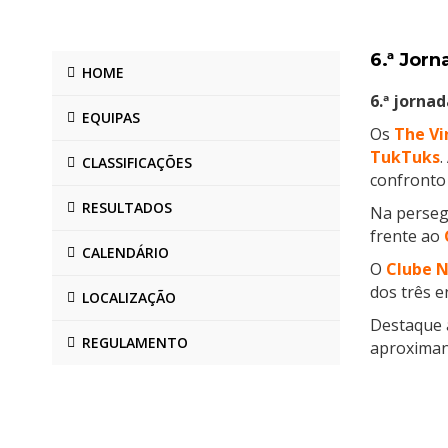
6.ª Jorn
HOME
6.ª jornad
EQUIPAS
Os
The Vi
TukTuks
.
CLASSIFICAÇÕES
confronto 
RESULTADOS
Na perseg
frente ao
CALENDÁRIO
O
Clube N
dos três e
LOCALIZAÇÃO
Destaque 
REGULAMENTO
aproximand