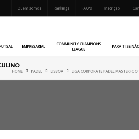
Quem somos
Rankings
FAQ's
Inscrição
Cam
COMMUNITY CHAMPIONS
FUTSAL
EMPRESARIAL
PARA TI SE NÃ
LEAGUE
CULINO
HOME
PADEL
LISBOA
LIGA CORPORATE PADEL MASTERFOOT