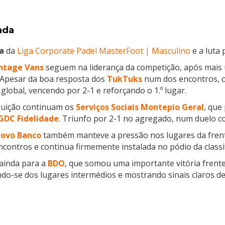
ada
a
da
Liga Corporate Padel MasterFoot | Masculino
e a luta 
ntage Vans
seguem na liderança da competição, após mais 
 Apesar da boa resposta dos
TukTuks
num dos encontros, 
global, vencendo por 2-1 e reforçando o 1.º lugar.
uição continuam os
Serviços Sociais Montepio Geral
, que
GDC Fidelidade
. Triunfo por 2-1 no agregado, num duelo co
ovo Banco
também manteve a pressão nos lugares da fren
ncontros e continua firmemente instalada no pódio da classif
ainda para a
BDO
, que somou uma importante vitória frent
o-se dos lugares intermédios e mostrando sinais claros de