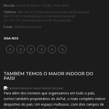
Morada:
Rua 25 de Abril nº 10/10A - Prior Velho
Telefone:
960 150 472 (Chamada para a rede móvel nacional)
960 150 473 (Chamada para a rede móvel nacional)
211 317 731 (chamada para a rede fixa nacional)
E-mail:
info@masterfoot.pt
SIGA-NOS
TAMBÉM TEMOS O MAIOR INDOOR DO
PAÍS!
Para além dos torneios que organizamos em todo o país,
somos também proprietários do AirFut, o mais completo indoor
desportivo do país. Um espaço multiusos, com dois campos de