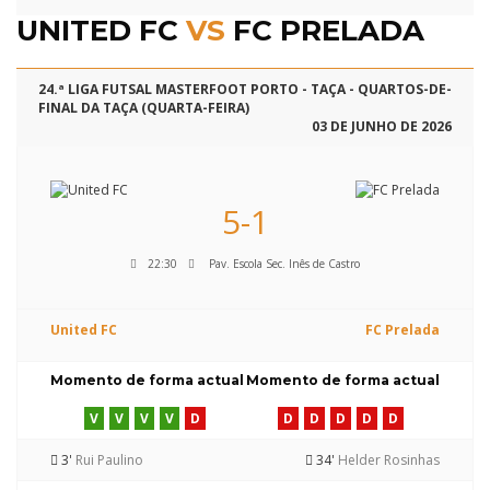
UNITED FC
VS
FC PRELADA
24.ª LIGA FUTSAL MASTERFOOT PORTO - TAÇA - QUARTOS-DE-
FINAL DA TAÇA (QUARTA-FEIRA)
03 DE JUNHO DE 2026
5-1
22:30
Pav. Escola Sec. Inês de Castro
United FC
FC Prelada
Momento de forma actual
Momento de forma actual
V
V
V
V
D
D
D
D
D
D
3'
Rui Paulino
34'
Helder Rosinhas