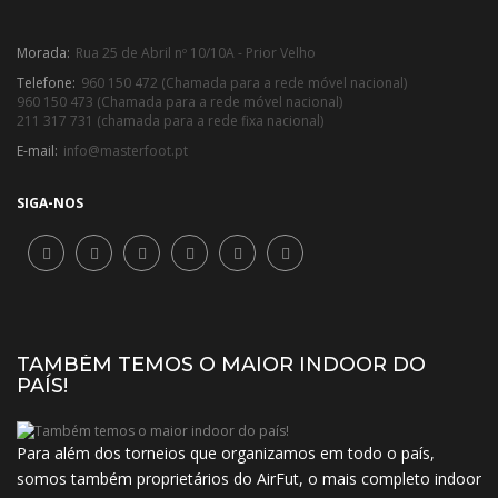
Morada:
Rua 25 de Abril nº 10/10A - Prior Velho
Telefone:
960 150 472 (Chamada para a rede móvel nacional)
960 150 473 (Chamada para a rede móvel nacional)
211 317 731 (chamada para a rede fixa nacional)
E-mail:
info@masterfoot.pt
SIGA-NOS
TAMBÉM TEMOS O MAIOR INDOOR DO
PAÍS!
Para além dos torneios que organizamos em todo o país,
somos também proprietários do AirFut, o mais completo indoor