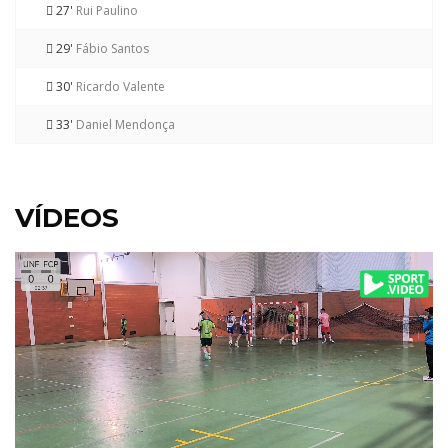
27'
Rui Paulino
29'
Fábio Santos
30'
Ricardo Valente
33'
Daniel Mendonça
VÍDEOS