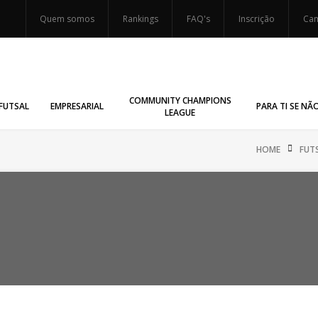
Quem somos
Rankings
FAQ's
Inscrição
Cam
COMMUNITY CHAMPIONS
FUTSAL
EMPRESARIAL
PARA TI SE NÃ
LEAGUE
HOME
FUT