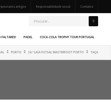
peonatos antigos
Responsabilidade social
Contatos
O FALTARES!
PADEL
COCA-COLA TROPHY TOUR PORTUGAL
SAL
PORTO
24.ª LIGA FUTSAL MASTERFOOT PORTO
TAÇA