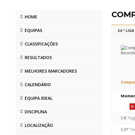
COMP
HOME
EQUIPAS
24.ª LIG
CLASSIFICAÇÕES
RESULTADOS
MELHORES MARCADORES
Compac
CALENDÁRIO
Moment
EQUIPA IDEAL
D
DISCIPLINA
8'
Tiag
LOCALIZAÇÃO
37'
To