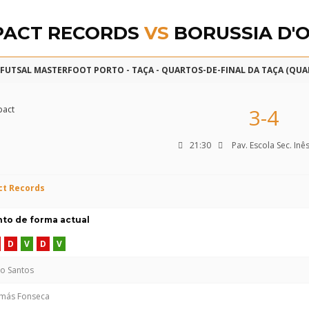
ACT RECORDS
VS
BORUSSIA D'
A FUTSAL MASTERFOOT PORTO - TAÇA - QUARTOS-DE-FINAL DA TAÇA (QUA
3-4
21:30
Pav. Escola Sec. Inê
t Records
o de forma actual
D
V
D
V
o Santos
más Fonseca