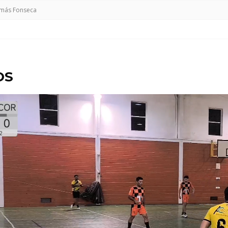
más Fonseca
OS