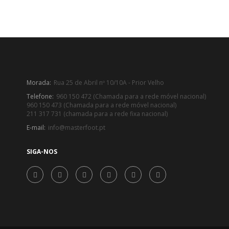
Morada:
Rua 25 de Abril nº 10/10A - Prior Velho
Telefone:
960 150 472 (Chamada para a rede móvel nacional)
960 150 473 (Chamada para a rede móvel nacional)
211 317 731 (chamada para a rede fixa nacional)
E-mail:
info@masterfoot.pt
SIGA-NOS