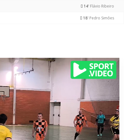
14'
Flávio Ribeiro
18'
Pedro Simões