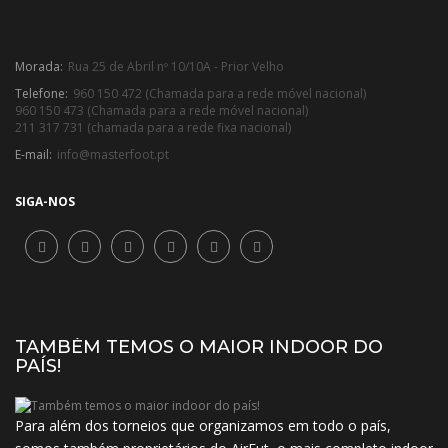
Morada:
Rua 25 de Abril nº 10/10A - Prior Velho
Telefone:
960 150 472 (Chamada para a rede móvel nacional)
960 150 473 (Chamada para a rede móvel nacional)
211 317 731 (chamada para a rede fixa nacional)
E-mail:
info@masterfoot.pt
SIGA-NOS
TAMBÉM TEMOS O MAIOR INDOOR DO
PAÍS!
Para além dos torneios que organizamos em todo o país,