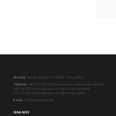
Morada:
Rua 25 de Abril nº 10/10A - Prior Velho
Telefone:
960 150 472 (Chamada para a rede móvel nacional)
960 150 473 (Chamada para a rede móvel nacional)
211 317 731 (chamada para a rede fixa nacional)
E-mail:
info@masterfoot.pt
SIGA-NOS