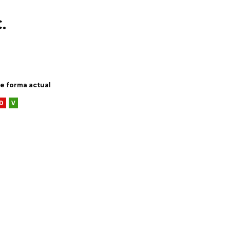
.
 forma actual
D
V