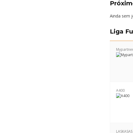
Próxim
Ainda sem 
Liga F
Mypartne
A400
LASKASAS