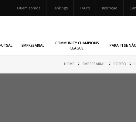
Quem somos
Rankings
FAQ's
Inscrição
Cam
COMMUNITY CHAMPIONS
FUTSAL
EMPRESARIAL
PARA TI SE NÃ
LEAGUE
HOME
EMPRESARIAL
PORTO