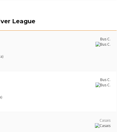
lver League
Bus C.
a)
Bus C.
a)
Casais