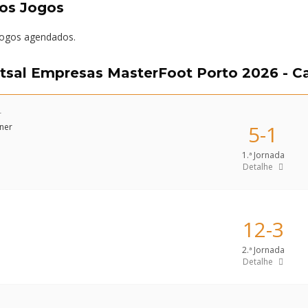
os Jogos
jogos agendados.
utsal Empresas MasterFoot Porto 2026 - 
r
5-1
1.ª Jornada
Detalhe
12-3
2.ª Jornada
Detalhe