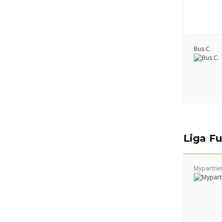
Bus C.
Liga F
Mypartne