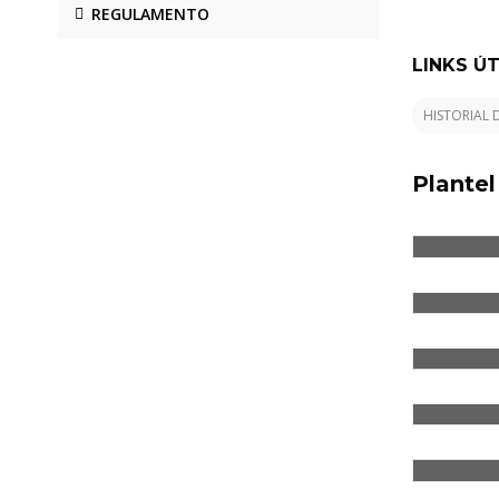
REGULAMENTO
LINKS ÚT
HISTORIAL 
ADRIANO
Plante
FERNAND
JOÃO S
PAULO 
THIAGO 