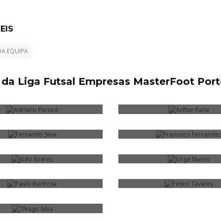
EIS
DA EQUIPA
 PEREIRA
ARTHUR FARIA
l da Liga Futsal Empresas MasterFoot Por
O SILVA
FRANCISCO FERNANDES
OARES
JORGE NUNES
BARBOSA
PEDRO TAVARES
SILVA