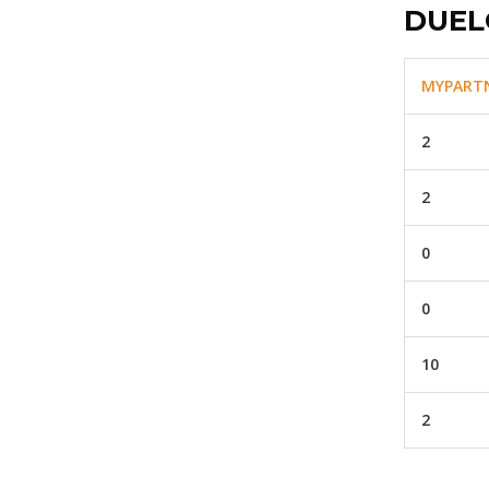
DUEL
MYPART
2
2
0
0
10
2