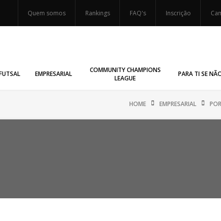
Quem somos
Rankings
FAQ's
Inscrição
Cam
COMMUNITY CHAMPIONS
FUTSAL
EMPRESARIAL
PARA TI SE NÃ
LEAGUE
HOME
EMPRESARIAL
PO