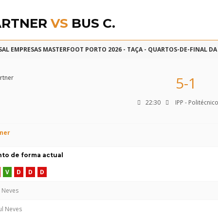
ARTNER
VS
BUS C.
SAL EMPRESAS MASTERFOOT PORTO 2026 - TAÇA - QUARTOS-DE-FINAL DA
5-1
22:30
IPP - Politécnic
ner
o de forma actual
V
D
D
D
l Neves
ul Neves