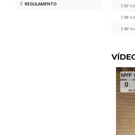
REGULAMENTO
35'
Raf
38'
Raf
40'
Ma
VÍDE