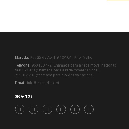
Morada:
Rua 25 de Abril nº 10/10A - Prior Velho
Telefone:
960 150 472 (Chamada para a rede móvel nacional)
960 150 473 (Chamada para a rede móvel nacional)
211 317 731 (chamada para a rede fixa nacional)
E-mail:
info@masterfoot.pt
SIGA-NOS