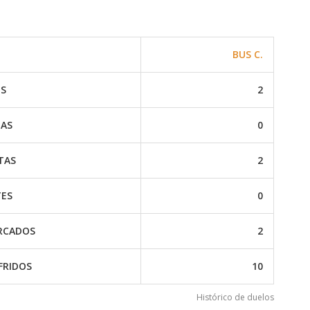
BUS C.
S
2
IAS
0
TAS
2
ES
0
RCADOS
2
FRIDOS
10
Histórico de duelos