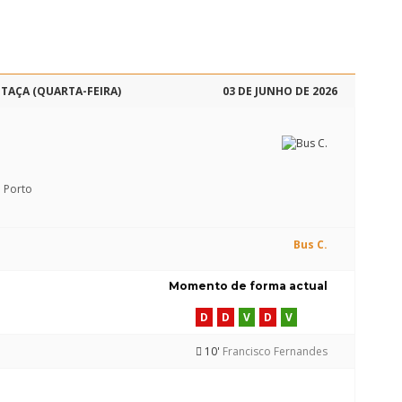
 TAÇA (QUARTA-FEIRA)
03 DE JUNHO DE 2026
o Porto
Bus C.
Momento de forma actual
D
D
V
D
V
10'
Francisco Fernandes