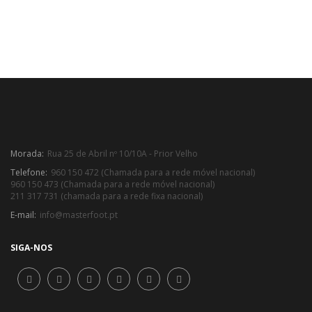
Morada:
Rua 25 de Abril nº 10/10A - Prior Velho
Telefone:
960 150 472 (Chamada para a rede móvel nacional)
960 150 473 (Chamada para a rede móvel nacional)
211 317 731 (chamada para a rede fixa nacional)
E-mail:
info@masterfoot.pt
SIGA-NOS