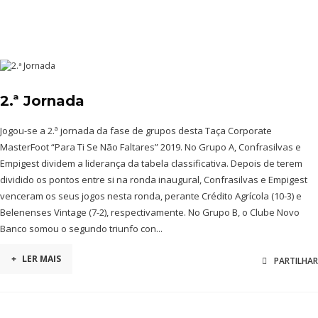
2.ª Jornada
Jogou-se a 2.ª jornada da fase de grupos desta Taça Corporate
MasterFoot “Para Ti Se Não Faltares” 2019. No Grupo A, Confrasilvas e
Empigest dividem a liderança da tabela classificativa. Depois de terem
dividido os pontos entre si na ronda inaugural, Confrasilvas e Empigest
venceram os seus jogos nesta ronda, perante Crédito Agrícola (10-3) e
Belenenses Vintage (7-2), respectivamente. No Grupo B, o Clube Novo
Banco somou o segundo triunfo con...
+
LER MAIS
PARTILHAR