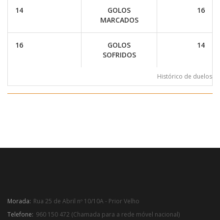
14
GOLOS
16
MARCADOS
16
GOLOS
14
SOFRIDOS
Histórico de duelos
Morada:
Rua 25 de Abril nº 10/10A - Prior Velho
Telefone:
960 150 472 (Chamada para a rede móvel nacional)