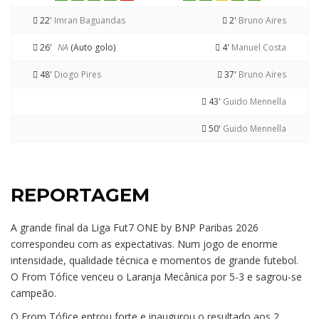
22'
Imran Baguandas
2'
Bruno Aires
26'
NA
(Auto golo)
4'
Manuel Costa
48'
Diogo Pires
37'
Bruno Aires
43'
Guido Mennella
50'
Guido Mennella
REPORTAGEM
A grande final da Liga Fut7 ONE by BNP Paribas 2026
correspondeu com as expectativas. Num jogo de enorme
intensidade, qualidade técnica e momentos de grande futebol.
O From Tófice venceu o Laranja Mecânica por 5-3 e sagrou-se
campeão.
O From Tófice entrou forte e inaugurou o resultado aos 2