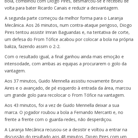
bola, combinou com Diogo Pires, desmarcou-se e recebeu de
volta para bater Ricardo Canais e reduzir a desvantagem.
A segunda parte começou da melhor forma para o Laranja
Mecânica. Aos 26 minutos, num contra-ataque perigoso, Diogo
Pires tentou assistir Imran Baguandas e, na tentativa de corte,
um defesa do From Tófice acabou por colocar a bola na própria
baliza, fazendo assim o 2-2.
Com o resultado igual, a final ganhou ainda mais emoção e
intensodade, com ambas as equipas a procurarem o golo da
vantagem.
Aos 37 minutos, Guido Mennella assistiu novamente Bruno
Aires e o avançado, de pé esquerdo à entrada da área, marcou
um grande golo para recolocar o From Tófice na vantagem.
Aos 43 minutos, foi a vez de Guido Mennella deixar a sua
marca. O jogador roubou a bola a Fernando Mercanti e, no
frente a frente com o guarda-redes, não desperdiçou.
A Laranja Mecânica recusou-se a desistir e voltou a entrar na
discussão do resultado aos 48 minutos. Diogo Pires com um