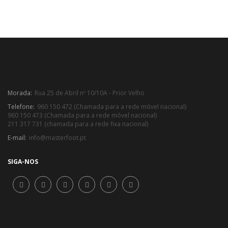
Morada:
Rua 25 de Abril nº 10/10A - Prior Velho
Telefone:
960 150 472 (Chamada para a rede móvel nacional)
960 150 473 (Chamada para a rede móvel nacional)
211 317 731 (chamada para a rede fixa nacional)
E-mail:
info@masterfoot.pt
SIGA-NOS