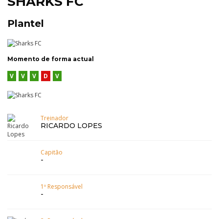
SHARKS FC
Plantel
Momento de forma actual
V
V
V
D
V
Treinador
RICARDO LOPES
Capitão
-
1º Responsável
-