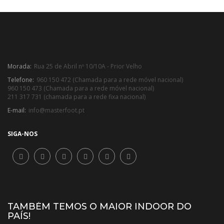
Morada:
Rua 25 de Abril nº 10/10A - Prior Velho
Telefone:
960 150 472 (Chamada para a rede móvel nacional)
960 150 473 (Chamada para a rede móvel nacional)
211 317 731 (chamada para a rede fixa nacional)
E-mail:
info@masterfoot.pt
SIGA-NOS
TAMBÉM TEMOS O MAIOR INDOOR DO
PAÍS!