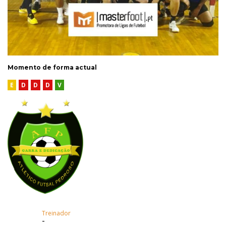
Momento de forma actual
E
D
D
D
V
Treinador
-