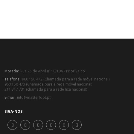
Morada:
Rua 25 de Abril nº 10/10A - Prior Velho
Telefone:
960 150 472 (Chamada para a rede móvel nacional)
960 150 473 (Chamada para a rede móvel nacional)
211 317 731 (chamada para a rede fixa nacional)
E-mail:
info@masterfoot.pt
SIGA-NOS