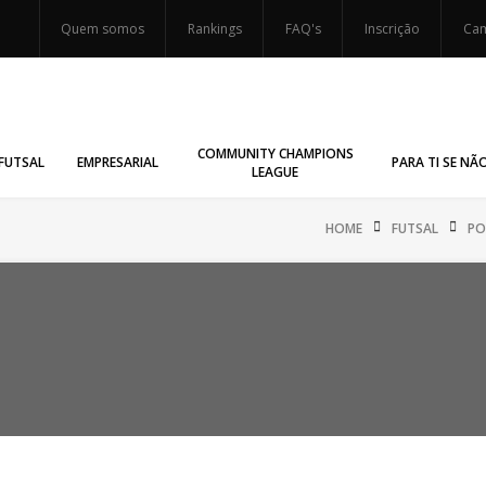
Quem somos
Rankings
FAQ's
Inscrição
Cam
COMMUNITY CHAMPIONS
FUTSAL
EMPRESARIAL
PARA TI SE NÃ
LEAGUE
HOME
FUTSAL
PO