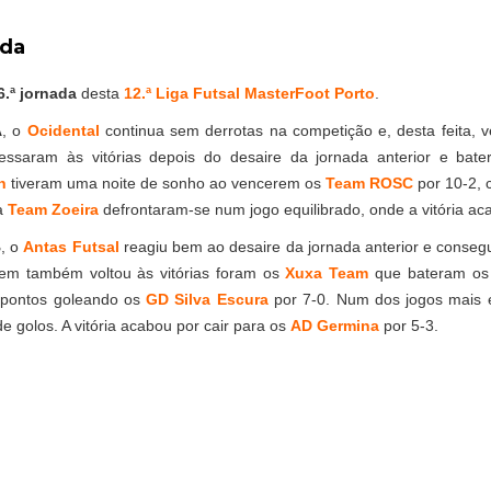
ada
6.ª jornada
desta
12.ª Liga Futsal MasterFoot Porto
.
A
, o
Ocidental
continua sem derrotas na competição e, desta feita,
essaram às vitórias depois do desaire da jornada anterior e ba
h
tiveram uma noite de sonho ao vencerem os
Team ROSC
por 10-2,
a
Team Zoeira
defrontaram-se num jogo equilibrado, onde a vitória aca
B
, o
Antas Futsal
reagiu bem ao desaire da jornada anterior e conseguiu
em também voltou às vitórias foram os
Xuxa Team
que bateram o
 pontos goleando os
GD Silva Escura
por 7-0. Num dos jogos mais e
e golos. A vitória acabou por cair para os
AD Germina
por 5-3.