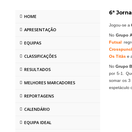
6ª Jorn
HOME
Jogou-se a
APRESENTAÇÃO
No
Grupo 
Futsal
regr
EQUIPAS
Crosspunc
CLASSIFICAÇÕES
Os Titãs
e 
No
Grupo 
RESULTADOS
por 5-1. Qu
somar os 3
MELHORES MARCADORES
espetáculo d
REPORTAGENS
CALENDÁRIO
EQUIPA IDEAL