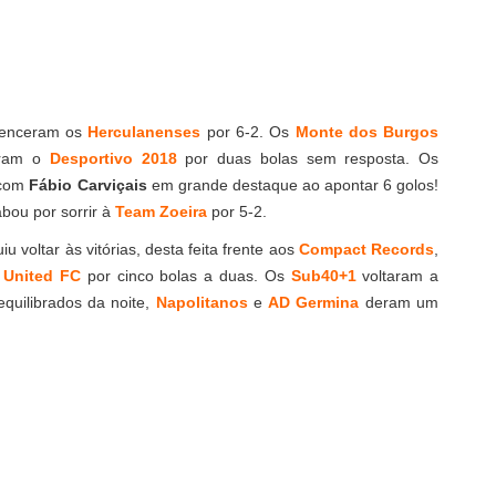
 venceram os
Herculanenses
por 6-2. Os
Monte dos Burgos
teram o
Desportivo 2018
por duas bolas sem resposta. Os
 com
Fábio Carviçais
em grande destaque ao apontar 6 golos!
bou por sorrir à
Team Zoeira
por 5-2.
 voltar às vitórias, desta feita frente aos
Compact Records
,
s
United FC
por cinco bolas a duas. Os
Sub40+1
voltaram a
quilibrados da noite,
Napolitanos
e
AD Germina
deram um