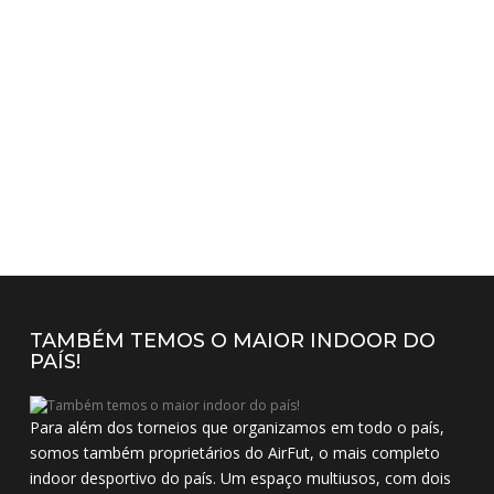
TAMBÉM TEMOS O MAIOR INDOOR DO
PAÍS!
Para além dos torneios que organizamos em todo o país,
somos também proprietários do AirFut, o mais completo
indoor desportivo do país. Um espaço multiusos, com dois