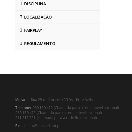
DISCIPLINA
LOCALIZAÇÃO
FAIRPLAY
REGULAMENTO
Morada:
Rua 25 de Abril nº 10/10A - Prior Velho
Telefone:
960 150 472 (Chamada para a rede móvel nacional)
960 150 473 (Chamada para a rede móvel nacional)
211 317 731 (chamada para a rede fixa nacional)
E-mail:
info@masterfoot.pt