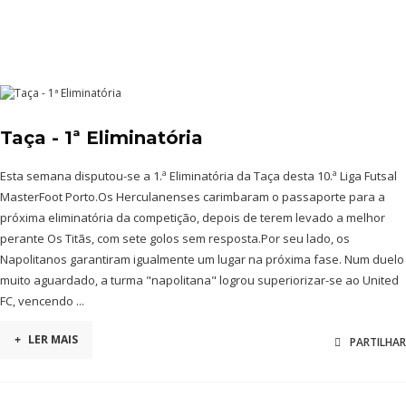
Taça - 1ª Eliminatória
Esta semana disputou-se a 1.ª Eliminatória da Taça desta 10.ª Liga Futsal
MasterFoot Porto.Os Herculanenses carimbaram o passaporte para a
próxima eliminatória da competição, depois de terem levado a melhor
perante Os Titãs, com sete golos sem resposta.Por seu lado, os
Napolitanos garantiram igualmente um lugar na próxima fase. Num duelo
muito aguardado, a turma "napolitana" logrou superiorizar-se ao United
FC, vencendo ...
+
LER MAIS
PARTILHAR