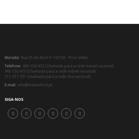
Morada:
Rua 25 de Abril nº 10/10A - Prior Velho
Telefone:
960 150 472 (Chamada para a rede móvel nacional)
960 150 473 (Chamada para a rede móvel nacional)
211 317 731 (chamada para a rede fixa nacional)
E-mail:
info@masterfoot.pt
SIGA-NOS