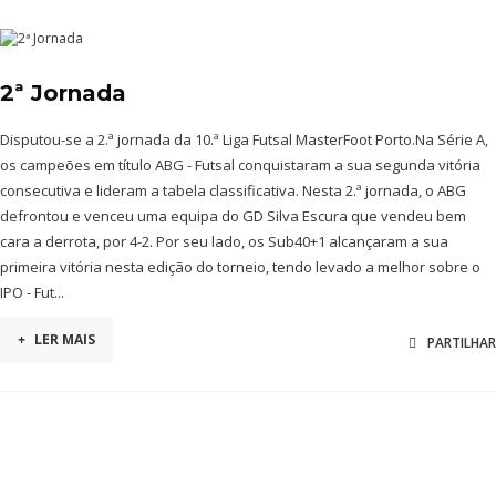
2ª Jornada
Disputou-se a 2.ª jornada da 10.ª Liga Futsal MasterFoot Porto.Na Série A,
os campeões em título ABG - Futsal conquistaram a sua segunda vitória
consecutiva e lideram a tabela classificativa. Nesta 2.ª jornada, o ABG
defrontou e venceu uma equipa do GD Silva Escura que vendeu bem
cara a derrota, por 4-2. Por seu lado, os Sub40+1 alcançaram a sua
primeira vitória nesta edição do torneio, tendo levado a melhor sobre o
IPO - Fut...
+
LER MAIS
PARTILHAR