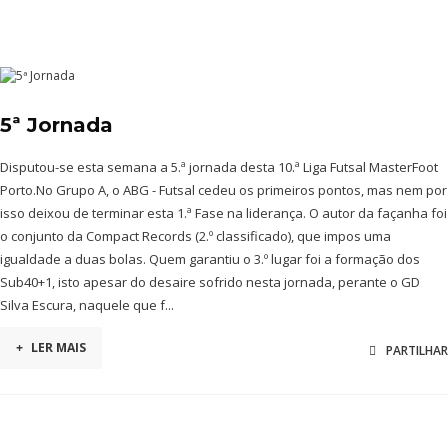
5ª Jornada
Disputou-se esta semana a 5.ª jornada desta 10.ª Liga Futsal MasterFoot
Porto.No Grupo A, o ABG - Futsal cedeu os primeiros pontos, mas nem por
isso deixou de terminar esta 1.ª Fase na liderança. O autor da façanha foi
o conjunto da Compact Records (2.º classificado), que impos uma
igualdade a duas bolas. Quem garantiu o 3.º lugar foi a formação dos
Sub40+1, isto apesar do desaire sofrido nesta jornada, perante o GD
Silva Escura, naquele que f...
+
LER MAIS
PARTILHAR