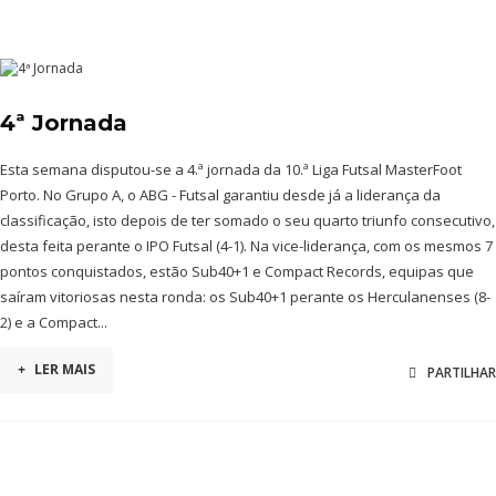
4ª Jornada
Esta semana disputou-se a 4.ª jornada da 10.ª Liga Futsal MasterFoot
Porto. No Grupo A, o ABG - Futsal garantiu desde já a liderança da
classificação, isto depois de ter somado o seu quarto triunfo consecutivo,
desta feita perante o IPO Futsal (4-1). Na vice-liderança, com os mesmos 7
pontos conquistados, estão Sub40+1 e Compact Records, equipas que
saíram vitoriosas nesta ronda: os Sub40+1 perante os Herculanenses (8-
2) e a Compact...
+
LER MAIS
PARTILHAR