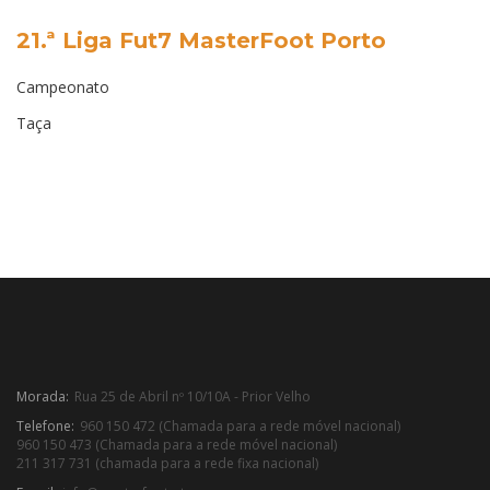
21.ª Liga Fut7 MasterFoot Porto
Campeonato
Taça
Morada:
Rua 25 de Abril nº 10/10A - Prior Velho
Telefone:
960 150 472 (Chamada para a rede móvel nacional)
960 150 473 (Chamada para a rede móvel nacional)
211 317 731 (chamada para a rede fixa nacional)