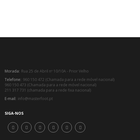
Morada:
Rua 25 de Abril nº 10/10A - Prior Velho
Telefone:
960 150 472 (Chamada para a rede móvel nacional)
960 150 473 (Chamada para a rede móvel nacional)
211 317 731 (chamada para a rede fixa nacional)
E-mail:
info@masterfoot.pt
SIGA-NOS