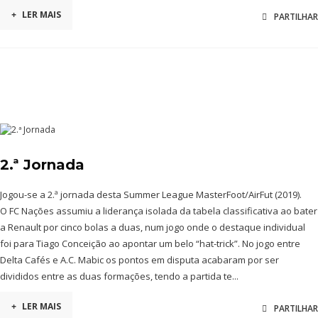
+
LER MAIS
PARTILHAR
2.ª Jornada
Jogou-se a 2.ª jornada desta Summer League MasterFoot/AirFut (2019).
O FC Nações assumiu a liderança isolada da tabela classificativa ao bater
a Renault por cinco bolas a duas, num jogo onde o destaque individual
foi para Tiago Conceição ao apontar um belo “hat-trick”. No jogo entre
Delta Cafés e A.C. Mabic os pontos em disputa acabaram por ser
divididos entre as duas formações, tendo a partida te...
+
LER MAIS
PARTILHAR