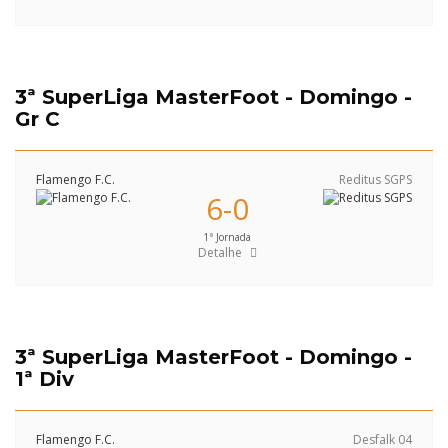
3ª SuperLiga MasterFoot - Domingo -
Gr C
Flamengo F.C.
Reditus SGPS
6-0
1ª Jornada
Detalhe
3ª SuperLiga MasterFoot - Domingo -
1ª Div
Flamengo F.C.
Desfalk 04