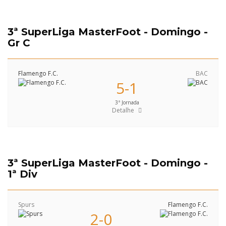
3ª SuperLiga MasterFoot - Domingo -
Gr C
Flamengo F.C.
BAC
5-1
3ª Jornada
Detalhe
3ª SuperLiga MasterFoot - Domingo -
1ª Div
Spurs
Flamengo F.C.
2-0