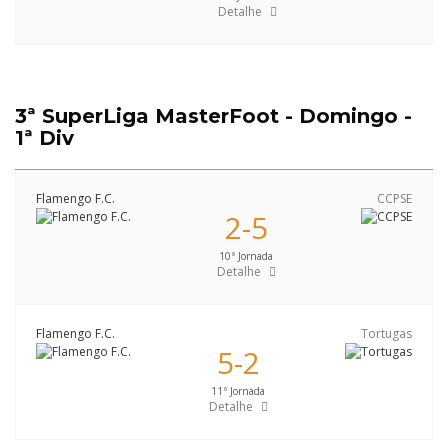
Detalhe
3ª SuperLiga MasterFoot - Domingo -
1ª Div
Flamengo F.C.
CCPSE
2-5
10ª Jornada
Detalhe
Flamengo F.C.
Tortugas
5-2
11ª Jornada
Detalhe