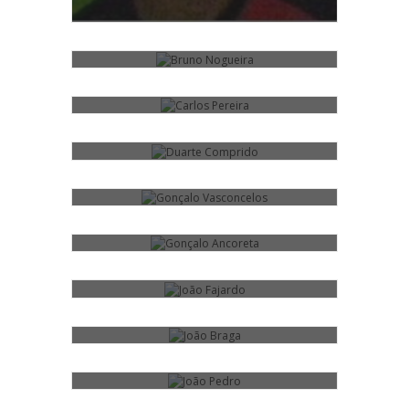
CARLOS PEREIRA
DUARTE COMPRIDO
4
GONÇALO VASCONCELOS
13
GONÇALO ANCORETA
7
JOÃO FAJARDO
9
JOÃO BRAGA
3
JOÃO PEDRO
6
JOÃO NOGUEIRA
25
JOÃO PINHEIRO