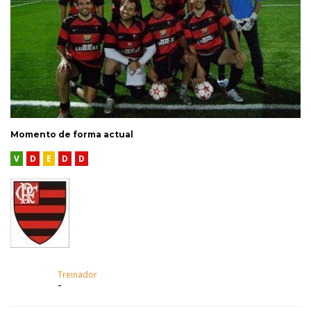
Momento de forma actual
V
D
E
D
D
Treinador
-