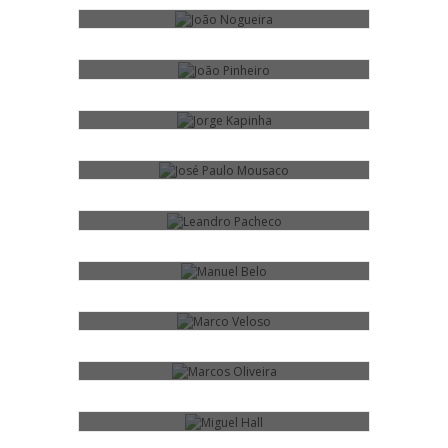
14
JORGE KAPINHA
15
JOSÉ PAULO MOUSACO
5
LEANDRO PACHECO
8
MANUEL BELO
11
MARCO VELOSO
11
MARCOS OLIVEIRA
5
MIGUEL HALL
1
PEDRO REIS
2
RICARDO COMPRIDO