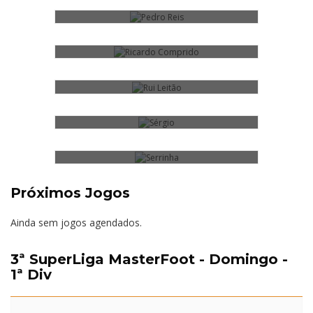
10
RUI LEITÃO
12
SÉRGIO
8
SERRINHA
3
10
1
Próximos Jogos
Ainda sem jogos agendados.
3ª SuperLiga MasterFoot - Domingo -
1ª Div