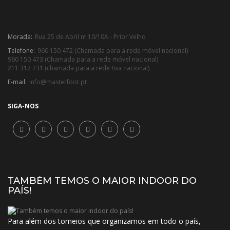
Morada:
Rua 25 de Abril nº 10/10A - Prior Velho
Telefone:
960 150 472 (Chamada para a rede móvel nacional)
960 150 473 (Chamada para a rede móvel nacional)
211 317 731 (chamada para a rede fixa nacional)
E-mail:
info@masterfoot.pt
SIGA-NOS
TAMBÉM TEMOS O MAIOR INDOOR DO
PAÍS!
Para além dos torneios que organizamos em todo o país,