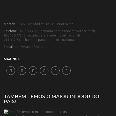
Morada:
Rua 25 de Abril nº 10/10A - Prior Velho
Telefone:
960 150 472 (Chamada para a rede móvel nacional)
960 150 473 (Chamada para a rede móvel nacional)
211 317 731 (chamada para a rede fixa nacional)
E-mail:
info@masterfoot.pt
SIGA-NOS
TAMBÉM TEMOS O MAIOR INDOOR DO
PAÍS!