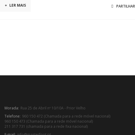
+
LER MAIS
PARTILHAR
Morada:
Rua 25 de Abril nº 10/10A - Prior Velho
Telefone:
960 150 472 (Chamada para a rede móvel nacional)
960 150 473 (Chamada para a rede móvel nacional)
211 317 731 (chamada para a rede fixa nacional)
E-mail:
info@masterfoot.pt