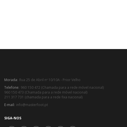
Morada:
Rua 25 de Abril nº 10/10A - Prior Velho
Telefone:
960 150 472 (Chamada para a rede móvel nacional)
960 150 473 (Chamada para a rede móvel nacional)
211 317 731 (chamada para a rede fixa nacional)
E-mail:
info@masterfoot.pt
SIGA-NOS