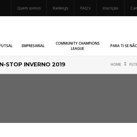
Quem somos
Rankings
FAQ's
Inscrição
Cam
COMMUNITY CHAMPIONS
FUTSAL
EMPRESARIAL
PARA TI SE NÃ
LEAGUE
-STOP INVERNO 2019
HOME
FUT