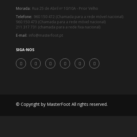
Morada:
Rua 25 de Abril nº 10/10A - Prior Velho
Telefone:
960 150 472 (Chamada para a rede móvel nacional)
960 150 473 (Chamada para a rede móvel nacional)
211 317 731 (chamada para a rede fixa nacional)
E-mail:
info@masterfoot.pt
SIGA-NOS
© Copyright by MasterFoot All rights reserved.