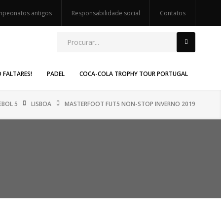
peonatos antigos
Responsabilidade social
Contatos
O FALTARES!
PADEL
COCA-COLA TROPHY TOUR PORTUGAL
EBOL 5
LISBOA
MASTERFOOT FUT5 NON-STOP INVERNO 2019