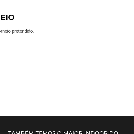
EIO
orneio pretendido.
TAMBÉM TEMOS O MAIOR INDOOR DO