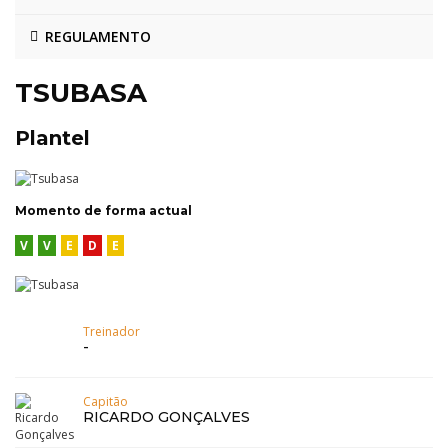
REGULAMENTO
TSUBASA
Plantel
Momento de forma actual
V
V
E
D
E
Treinador
-
Capitão
RICARDO GONÇALVES