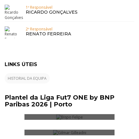
1º Responsável
RICARDO GONÇALVES
2º Responsável
RENATO FERREIRA
LINKS ÚTEIS
HISTORIAL DA EQUIPA
BISPO FELIPE
Plantel da Liga Fut7 ONE by BNP
Paribas 2026 | Porto
GILMAR GILLEADNI
GUIDO BRUNO
HÉLDER NOVAIS