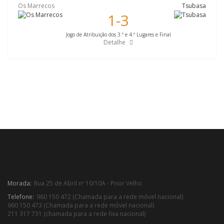
Os Marrecos
Tsubasa
1-3
Jogo de Atribuição dos 3.º e 4.º Lugares e Final
Detalhe
Morada:
Rua 25 de Abril nº 10/10A - Prior Velho
Telefone:
960 150 472 (Chamada para a rede móvel nacional)
960 150 473 (Chamada para a rede móvel nacional)
211 317 731 (chamada para a rede fixa nacional)