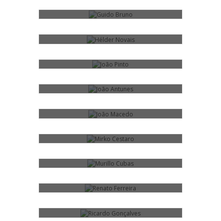
JOÃO PINTO
JOÃO ANTUNES
JOÃO MACEDO
MIRKO CESTARO
MURILLO CUBAS
RENATO FERREIRA
RICARDO GONÇALVES
RICARDO PÁSCOA
RONALDO SILVA