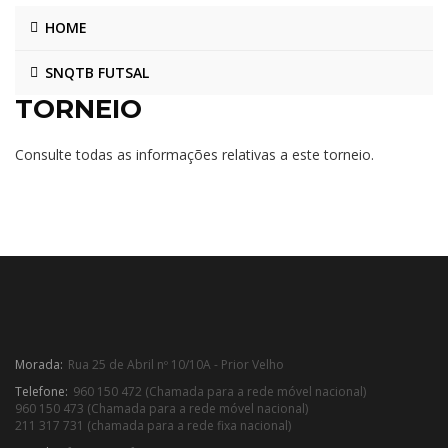
HOME
SNQTB FUTSAL
TORNEIO
Consulte todas as informações relativas a este torneio.
Morada:
Rua 25 de Abril nº 10/10A - Prior Velho
Telefone:
960 150 472 (Chamada para a rede móvel nacional)
960 150 473 (Chamada para a rede móvel nacional)
211 317 731 (chamada para a rede fixa nacional)