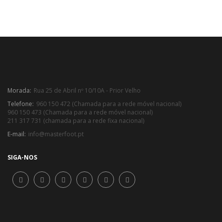
Morada:
Rua 25 de Abril nº 10/10A - Prior Velho
Telefone:
960 150 472 (Chamada para a rede móvel nacional)
960 150 473 (Chamada para a rede móvel nacional)
211 317 731 (chamada para a rede fixa nacional)
E-mail:
info@masterfoot.pt
SIGA-NOS