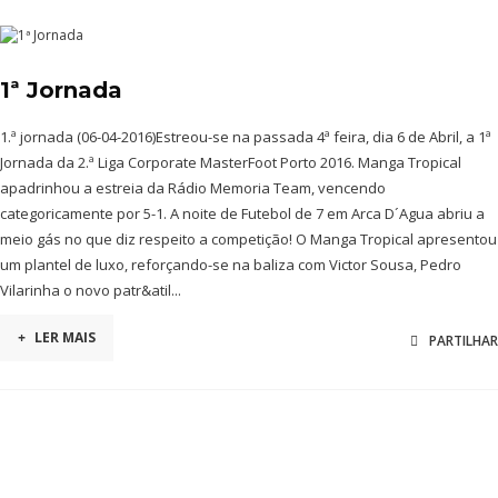
1ª Jornada
1.ª jornada (06-04-2016)Estreou-se na passada 4ª feira, dia 6 de Abril, a 1ª
Jornada da 2.ª Liga Corporate MasterFoot Porto 2016. Manga Tropical
apadrinhou a estreia da Rádio Memoria Team, vencendo
categoricamente por 5-1. A noite de Futebol de 7 em Arca D´Agua abriu a
meio gás no que diz respeito a competição! O Manga Tropical apresentou
um plantel de luxo, reforçando-se na baliza com Victor Sousa, Pedro
Vilarinha o novo patr&atil...
+
LER MAIS
PARTILHAR