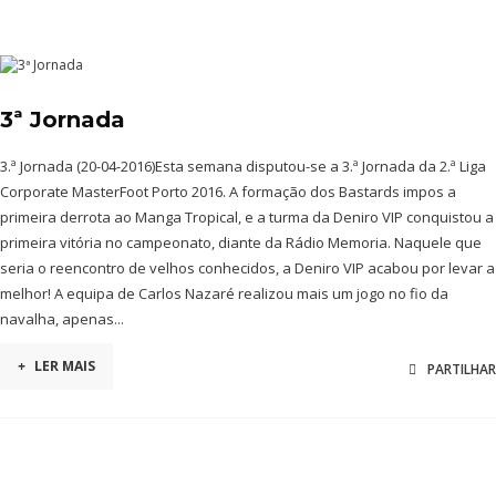
3ª Jornada
3.ª Jornada (20-04-2016)Esta semana disputou-se a 3.ª Jornada da 2.ª Liga
Corporate MasterFoot Porto 2016. A formação dos Bastards impos a
primeira derrota ao Manga Tropical, e a turma da Deniro VIP conquistou a
primeira vitória no campeonato, diante da Rádio Memoria. Naquele que
seria o reencontro de velhos conhecidos, a Deniro VIP acabou por levar a
melhor! A equipa de Carlos Nazaré realizou mais um jogo no fio da
navalha, apenas...
+
LER MAIS
PARTILHAR