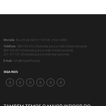
Morada:
Rua 25 de Abril nº 10/10A - Prior Velho
Telefone:
960 150 472 (Chamada para a rede móvel nacional)
960 150 473 (Chamada para a rede móvel nacional)
211 317 731 (chamada para a rede fixa nacional)
E-mail:
info@masterfoot.pt
SIGA-NOS