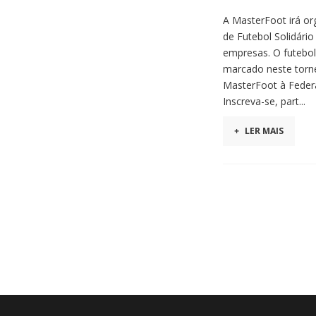
A MasterFoot irá or
de Futebol Solidári
empresas. O futebol
marcado neste torne
MasterFoot à Feder
Inscreva-se, part...
+
LER MAIS