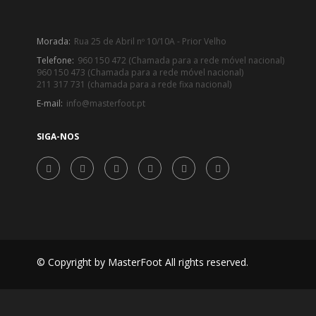
Morada:
Rua 25 de Abril nº 10/10A - Prior Velho
Telefone:
960 150 472 (Chamada para a rede móvel nacional)
960 150 473 (Chamada para a rede móvel nacional)
211 317 731 (chamada para a rede fixa nacional)
E-mail:
info@masterfoot.pt
SIGA-NOS
© Copyright by MasterFoot All rights reserved.