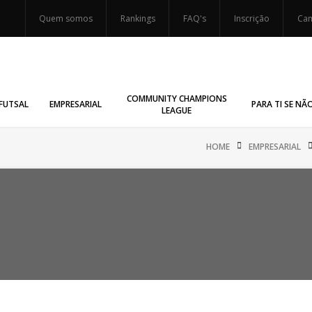
Quem somos
Rankings
FAQ's
Inscrição
Cam
COMMUNITY CHAMPIONS
FUTSAL
EMPRESARIAL
PARA TI SE NÃ
LEAGUE
HOME
EMPRESARIAL