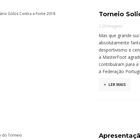
Torneio Sol
20 Imagens
Mas que grande suce
absolutamente fantá
desportivismo e cen
a MasterFoot agrade
contribuíram para a
à Federação Portugu
+
LER MAIS
Apresentaçã