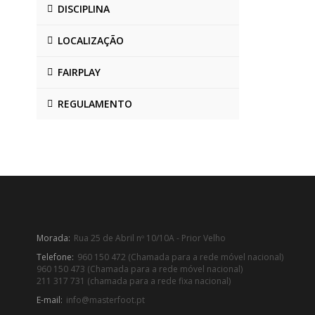
DISCIPLINA
LOCALIZAÇÃO
FAIRPLAY
REGULAMENTO
Morada:
Rua 25 de Abril nº 10/10A - Prior Velho
Telefone:
960 150 472 (Chamada para a rede móvel nacional)
960 150 473 (Chamada para a rede móvel nacional)
211 317 731 (chamada para a rede fixa nacional)
E-mail:
info@masterfoot.pt