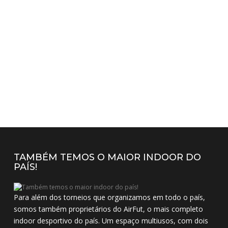
TAMBÉM TEMOS O MAIOR INDOOR DO
PAÍS!
Para além dos torneios que organizamos em todo o país,
somos também proprietários do AirFut, o mais completo
indoor desportivo do país. Um espaço multiusos, com dois