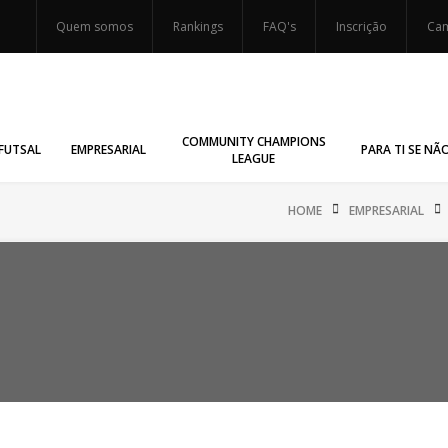
Quem somos
Rankings
FAQ's
Inscrição
Cam
COMMUNITY CHAMPIONS
FUTSAL
EMPRESARIAL
PARA TI SE NÃ
LEAGUE
HOME
EMPRESARIAL