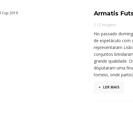
Armatis Fut
12 Imagens
No passado domingo 
de espetáculo com o
representaram Lisbo
conjuntos brindara
grande qualidade. O
disputaram uma fina
torneio, onde parti
+
LER MAIS