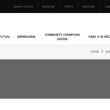
Quem somos
Rankings
FAQ's
Inscrição
Cam
COMMUNITY CHAMPIONS
FUTSAL
EMPRESARIAL
PARA TI SE NÃ
LEAGUE
HOME
EM