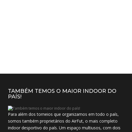
TAMBÉM TEMOS O MAIOR INDOOR DO
PAÍS!
Para além dos torneios que organizamos em todo o país,
somos também proprietários do AirFut, o mais completo
indoor desportivo do país. Um espaço multiusos, com dois