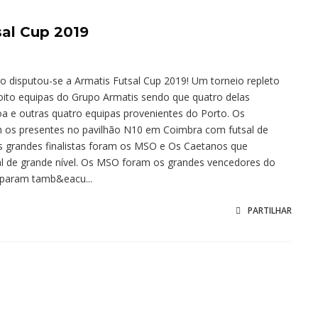
sal Cup 2019
disputou-se a Armatis Futsal Cup 2019! Um torneio repleto
ito equipas do Grupo Armatis sendo que quatro delas
a e outras quatro equipas provenientes do Porto. Os
m os presentes no pavilhão N10 em Coimbra com futsal de
s grandes finalistas foram os MSO e Os Caetanos que
l de grande nível. Os MSO foram os grandes vencedores do
ciparam tamb&eacu...
PARTILHAR