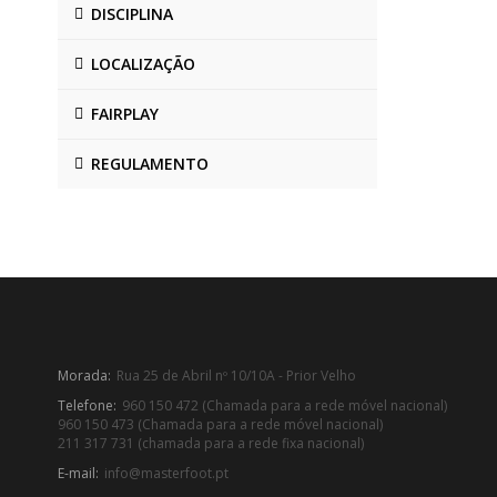
DISCIPLINA
LOCALIZAÇÃO
FAIRPLAY
REGULAMENTO
Morada:
Rua 25 de Abril nº 10/10A - Prior Velho
Telefone:
960 150 472 (Chamada para a rede móvel nacional)
960 150 473 (Chamada para a rede móvel nacional)
211 317 731 (chamada para a rede fixa nacional)
E-mail:
info@masterfoot.pt