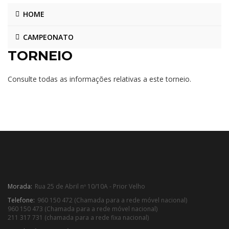
HOME
CAMPEONATO
TORNEIO
Consulte todas as informações relativas a este torneio.
Morada:
Rua 25 de Abril nº 10/10A - Prior Velho
Telefone:
960 150 472 (Chamada para a rede móvel nacional)
960 150 473 (Chamada para a rede móvel nacional)
211 317 731 (chamada para a rede fixa nacional)