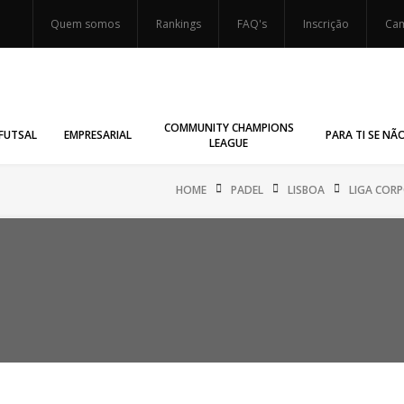
Quem somos
Rankings
FAQ's
Inscrição
Cam
COMMUNITY CHAMPIONS
FUTSAL
EMPRESARIAL
PARA TI SE NÃ
LEAGUE
HOME
PADEL
LISBOA
LIGA COR