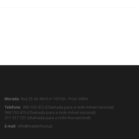
Morada:
Rua 25 de Abril nº 10/10A - Prior Velho
Telefone:
960 150 472 (Chamada para a rede móvel nacional)
960 150 473 (Chamada para a rede móvel nacional)
211 317 731 (chamada para a rede fixa nacional)
E-mail:
info@masterfoot.pt