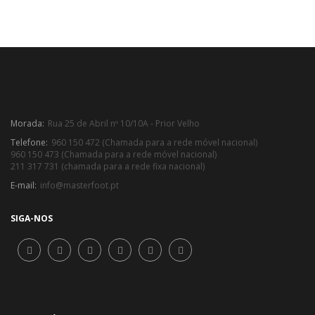
Morada:
Rua 25 de Abril nº 10/10A - Prior Velho
Telefone:
960 150 472 (Chamada para a rede móvel nacional)
960 150 473 (Chamada para a rede móvel nacional)
211 317 731 (chamada para a rede fixa nacional)
E-mail:
info@masterfoot.pt
SIGA-NOS