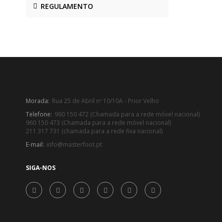
REGULAMENTO
Morada:
Rua 25 de Abril nº 10/10A - Prior Velho
Telefone:
960 150 472 (Chamada para a rede móvel nacional)
960 150 473 (Chamada para a rede móvel nacional)
211 317 731 (chamada para a rede fixa nacional)
E-mail:
info@masterfoot.pt
SIGA-NOS