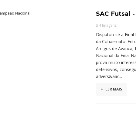
SAC Futsal 
4 Imagens
Disputou-se a Final
da Cohaemato. Entra
Amigos de Avanca, 
Nacional da Final N
prova muito intere
defensivos, consegu
advers&aac...
+
LER MAIS