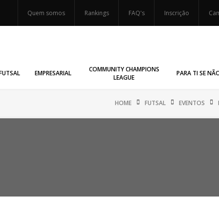
Quem somos
Rankings
FAQ's
Inscrição
Cam
COMMUNITY CHAMPIONS
FUTSAL
EMPRESARIAL
PARA TI SE NÃ
LEAGUE
HOME
FUTSAL
EVENTOS