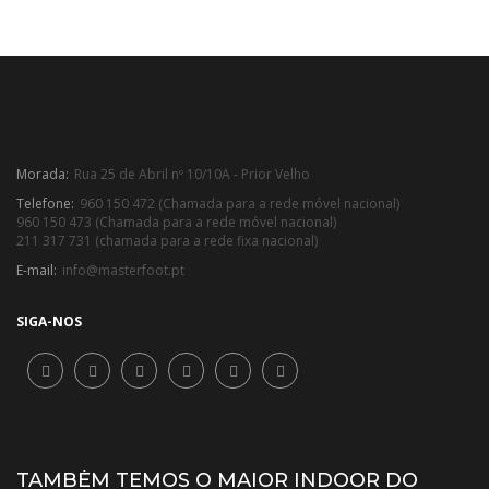
Morada:
Rua 25 de Abril nº 10/10A - Prior Velho
Telefone:
960 150 472 (Chamada para a rede móvel nacional)
960 150 473 (Chamada para a rede móvel nacional)
211 317 731 (chamada para a rede fixa nacional)
E-mail:
info@masterfoot.pt
SIGA-NOS
TAMBÉM TEMOS O MAIOR INDOOR DO