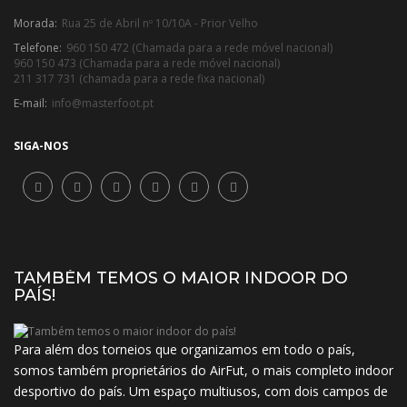
Morada:
Rua 25 de Abril nº 10/10A - Prior Velho
Telefone:
960 150 472 (Chamada para a rede móvel nacional)
960 150 473 (Chamada para a rede móvel nacional)
211 317 731 (chamada para a rede fixa nacional)
E-mail:
info@masterfoot.pt
SIGA-NOS
TAMBÉM TEMOS O MAIOR INDOOR DO
PAÍS!
Para além dos torneios que organizamos em todo o país,
somos também proprietários do AirFut, o mais completo indoor
desportivo do país. Um espaço multiusos, com dois campos de