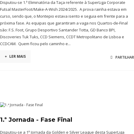
Disputou-se 1.ª Eliminatória da Taça referente à SuperLiga Corporate
Futsal MasterFoot/Make-A-Wish 2024/2025. A prova rainha estava em
curso, sendo que, o Montepio estava isento e seguia em frente para a
próxima fase. As equipas que garantiram a vaga nos Quartos-de-Final
são: F.S. Foot, Grupo Desportivo Santander Totta, GD Banco BPI,
Discoveries Tuk Tuks, CCD Siemens, CCDT Metropolitano de Lisboa e
CCDCAM. Quem ficou pelo caminho e...
+
LER MAIS
PARTILHAR
1.ª Jornada - Fase Final
Disputou-se a 1ª Jornada da Golden e Silver League desta SuperLiga