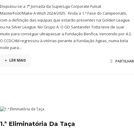
Disputou-se a 7ª Jornada da SuperLiga Corporate Futsal
MasterFoot/Make-A-Wish 2024/2025. Finda a 1.ª Fase do Campeonato,
com a definição das equipas que estarão presentes na Golden League
ou na Silver League. No Grupo A: O GD Santander Totta teve de suar
muito para conseguir ultrapassar a Fundação Benfica, vencendo por 4-2.
O CCDCAM regressou à vitórias perante a Fundação Ageas, numa bela
noite para...
+
LER MAIS
PARTILHAR
1.ª Eliminatória Da Taça