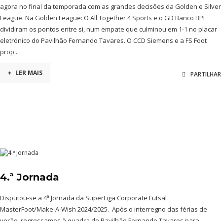
agora no final da temporada com as grandes decisões da Golden e Silver
League. Na Golden League: O All Together 4 Sports e o GD Banco BPI
dividiram os pontos entre si, num empate que culminou em 1-1 no placar
eletrónico do Pavilhão Fernando Tavares. O CCD Siemens e a FS Foot
prop...
+
LER MAIS
PARTILHAR
4.ª Jornada
Disputou-se a 4ª Jornada da SuperLiga Corporate Futsal
MasterFoot/Make-A-Wish 2024/2025. Após o interregno das férias de
verão, regressamos à quadra do Pavilhão Fernando Tavares para