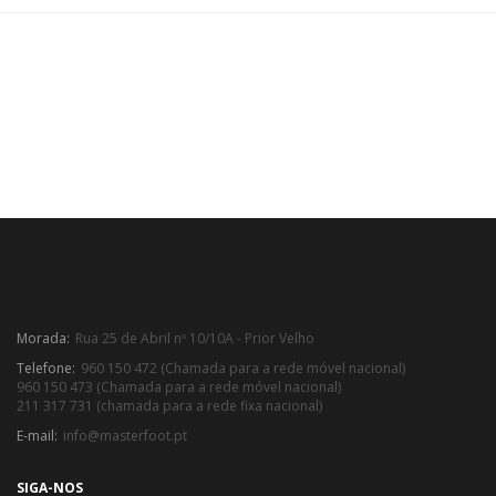
Morada:
Rua 25 de Abril nº 10/10A - Prior Velho
Telefone:
960 150 472 (Chamada para a rede móvel nacional)
960 150 473 (Chamada para a rede móvel nacional)
211 317 731 (chamada para a rede fixa nacional)
E-mail:
info@masterfoot.pt
SIGA-NOS