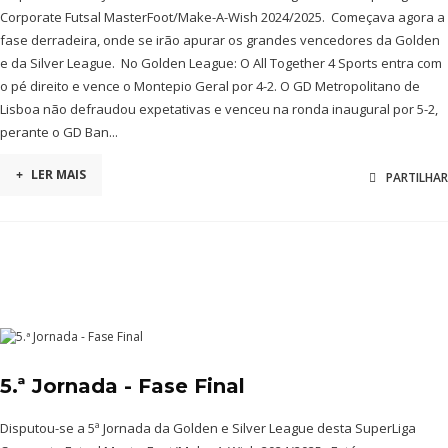
Corporate Futsal MasterFoot/Make-A-Wish 2024/2025. Começava agora a
fase derradeira, onde se irão apurar os grandes vencedores da Golden
e da Silver League. No Golden League: O All Together 4 Sports entra com
o pé direito e vence o Montepio Geral por 4-2. O GD Metropolitano de
Lisboa não defraudou expetativas e venceu na ronda inaugural por 5-2,
perante o GD Ban...
+
LER MAIS
PARTILHAR
5.ª Jornada - Fase Final
Disputou-se a 5ª Jornada da Golden e Silver League desta SuperLiga