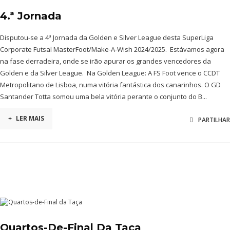
4.ª Jornada
Disputou-se a 4ª Jornada da Golden e Silver League desta SuperLiga
Corporate Futsal MasterFoot/Make-A-Wish 2024/2025. Estávamos agora
na fase derradeira, onde se irão apurar os grandes vencedores da
Golden e da Silver League. Na Golden League: A FS Foot vence o CCDT
Metropolitano de Lisboa, numa vitória fantástica dos canarinhos. O GD
Santander Totta somou uma bela vitória perante o conjunto do B...
+
LER MAIS
PARTILHAR
Quartos-De-Final Da Taça