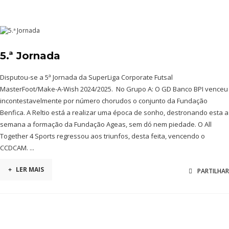
5.ª Jornada
Disputou-se a 5ª Jornada da SuperLiga Corporate Futsal
MasterFoot/Make-A-Wish 2024/2025. No Grupo A: O GD Banco BPI venceu
incontestavelmente por número chorudos o conjunto da Fundação
Benfica. A Reltio está a realizar uma época de sonho, destronando esta a
semana a formação da Fundação Ageas, sem dó nem piedade. O All
Together 4 Sports regressou aos triunfos, desta feita, vencendo o
CCDCAM. ...
+
LER MAIS
PARTILHAR